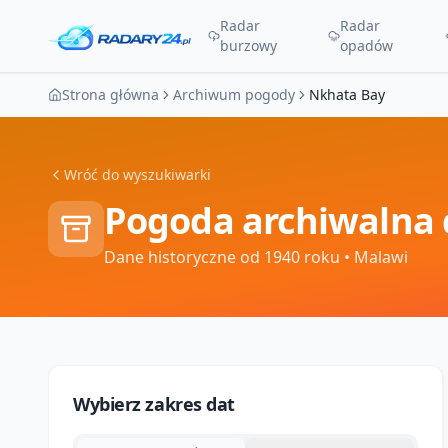
Radar
Radar
burzowy
opadów
Strona główna
Archiwum pogody
Nkhata Bay
Wróć do wyszukiwarki
Pogoda archiwalna 
Dane historyczne od 1940 roku
• Malawi
Wybierz zakres dat