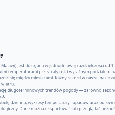
ay
alawi) jest dostępna w jednodniowej rozdzielczości od 1 s
sokimi temperaturami przez cały rok i wyraźnym podziałem 
óżnić się między miesiącami. Każdy rekord w naszej bazie 
wiatru.
cję długoterminowych trendów pogody — zarówno sezonowyc
20.
abelę dzienną, wykresy temperatury i opadów oraz porówna
ologiczny. Dane można eksportować lub przeglądać bezpoś