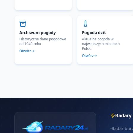
Archiwum pogody
Pogoda dziś
Historyczne dane pogodowe
Aktualna pogoda w
od 1940 roku
największych miastach
Polski
Otwórz
Otwórz
Radary
Radar bur