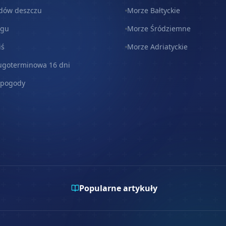
dów deszczu
Morze Bałtyckie
egu
Morze Śródziemne
iś
Morze Adriatyckie
ugoterminowa 16 dni
 pogody
Popularne artykuły