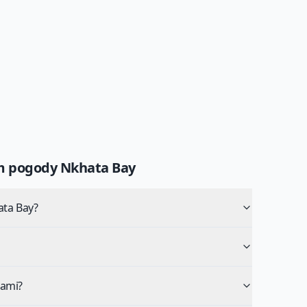
um pogody
Nkhata Bay
ata Bay?
tami?