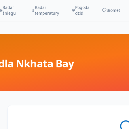
Radar
Radar
Pogoda
Biomet
śniegu
temperatury
dziś
dla
Nkhata Bay