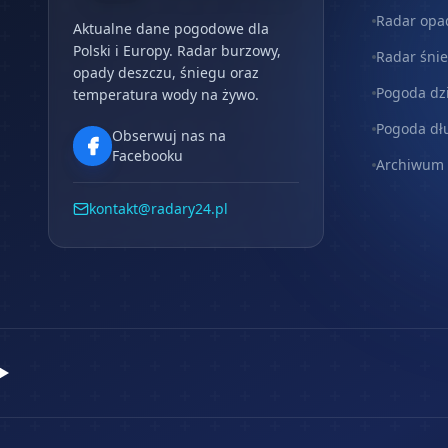
Radar opa
Aktualne dane pogodowe dla
Polski i Europy. Radar burzowy,
Radar śni
opady deszczu, śniegu oraz
Pogoda dz
temperatura wody na żywo.
Pogoda dł
Obserwuj nas na
Facebooku
Archiwum
kontakt@radary24.pl