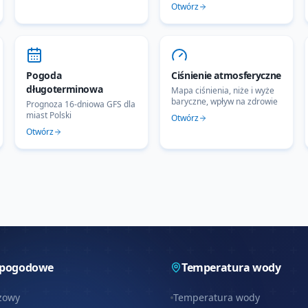
Otwórz
Pogoda
Ciśnienie atmosferyczne
długoterminowa
Mapa ciśnienia, niże i wyże
baryczne, wpływ na zdrowie
Prognoza 16-dniowa GFS dla
miast Polski
Otwórz
Otwórz
 pogodowe
Temperatura wody
zowy
Temperatura wody