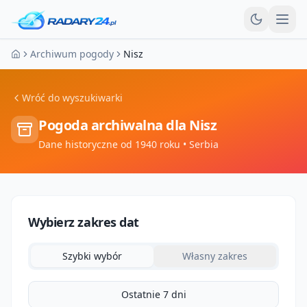
Otw
Archiwum pogody
Nisz
Strona główna
Wróć do wyszukiwarki
Pogoda archiwalna dla
Nisz
Dane historyczne od 1940 roku
• Serbia
Wybierz zakres dat
Szybki wybór
Własny zakres
Ostatnie 7 dni