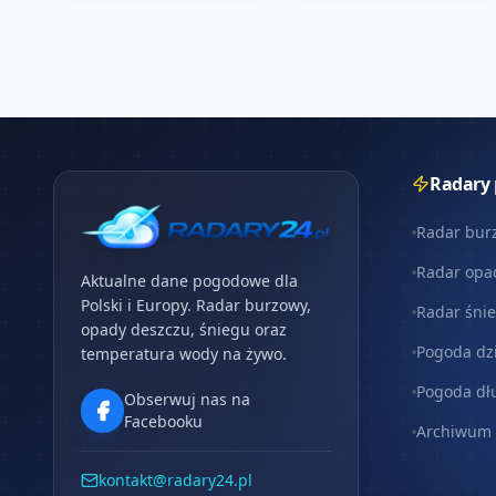
Radary
Radar bur
Radar opa
Aktualne dane pogodowe dla
Polski i Europy. Radar burzowy,
Radar śni
opady deszczu, śniegu oraz
Pogoda dz
temperatura wody na żywo.
Pogoda dł
Obserwuj nas na
Facebooku
Archiwum
kontakt@radary24.pl