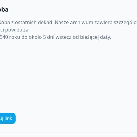
oba
Koba
z ostatnich dekad. Nasze archiwum zawiera szczegóło
ci powietrza.
40 roku do około 5 dni wstecz od bieżącej daty.
uj link