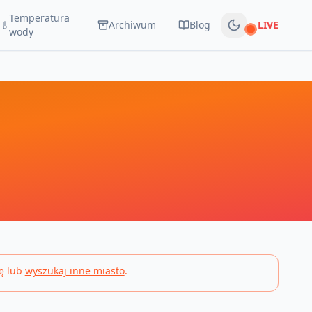
Temperatura
Archiwum
Blog
LIVE
Na żywo
wody
ę lub
wyszukaj inne miasto
.