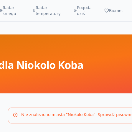
Radar
Radar
Pogoda
Biomet
śniegu
temperatury
dziś
dla
Niokolo Koba
Nie znaleziono miasta "
Niokolo Koba
". Sprawdź pisowni