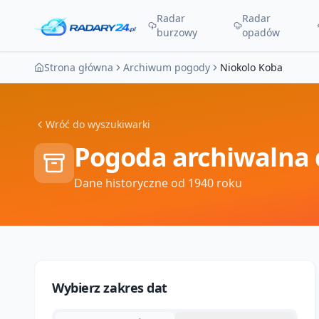
Radar
Radar
burzowy
opadów
Strona główna
Archiwum pogody
Niokolo Koba
Wróć do wyszukiwarki
Pogoda archiwalna 
Dane historyczne od 1940 roku
Wybierz zakres dat