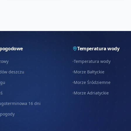
 pogodowe
Temperatura wody
zowy
Temperatura wody
dów deszczu
Morze Bałtyckie
egu
Morze Śródziemne
iś
Morze Adriatyckie
ugoterminowa 16 dni
 pogody