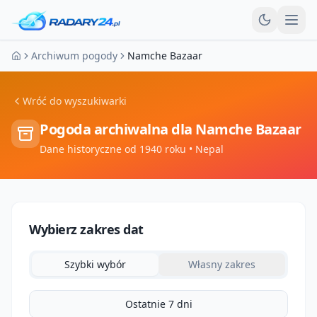
Otw
Archiwum pogody
Namche Bazaar
Strona główna
Wróć do wyszukiwarki
Pogoda archiwalna dla
Namche Bazaar
Dane historyczne od 1940 roku
• Nepal
Wybierz zakres dat
Szybki wybór
Własny zakres
Ostatnie 7 dni