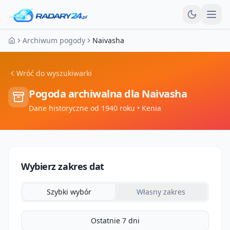
Otw
Archiwum pogody
Naivasha
Strona główna
Wróć do wyszukiwarki
Pogoda archiwalna dla
Naivasha
Dane historyczne od 1940 roku
• Kenia
Wybierz zakres dat
Szybki wybór
Własny zakres
Ostatnie 7 dni