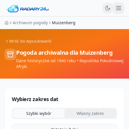
Otw
Archiwum pogody
Muizenberg
Strona główna
Wróć do wyszukiwarki
Pogoda archiwalna dla
Muizenberg
Dane historyczne od 1940 roku
• Republika Południowej
Afryki
Wybierz zakres dat
Szybki wybór
Własny zakres