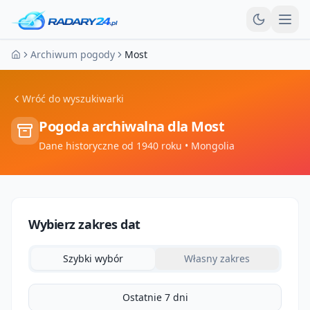
Otw
Archiwum pogody
Most
Strona główna
Wróć do wyszukiwarki
Pogoda archiwalna dla
Most
Dane historyczne od 1940 roku
• Mongolia
Wybierz zakres dat
Szybki wybór
Własny zakres
Ostatnie 7 dni