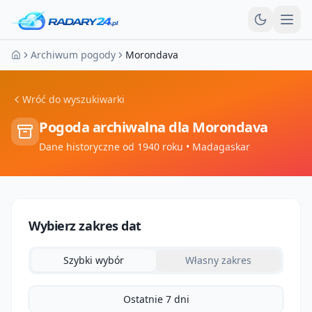
Otw
Archiwum pogody
Morondava
Strona główna
Wróć do wyszukiwarki
Pogoda archiwalna dla
Morondava
Dane historyczne od 1940 roku
• Madagaskar
Wybierz zakres dat
Szybki wybór
Własny zakres
Ostatnie 7 dni