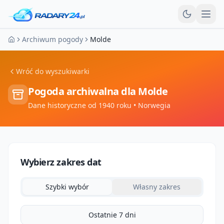
Otw
Archiwum pogody
Molde
Strona główna
Wróć do wyszukiwarki
Pogoda archiwalna dla
Molde
Dane historyczne od 1940 roku
• Norwegia
Wybierz zakres dat
Szybki wybór
Własny zakres
Ostatnie 7 dni