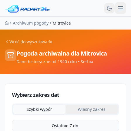
Otw
Archiwum pogody
Mitrovica
Strona główna
Wróć do wyszukiwarki
Pogoda archiwalna dla
Mitrovica
Dane historyczne od 1940 roku
• Serbia
Wybierz zakres dat
Szybki wybór
Własny zakres
Ostatnie 7 dni