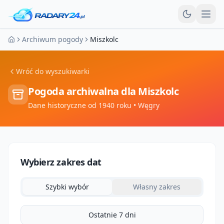
Otw
Archiwum pogody
Miszkolc
Strona główna
Wróć do wyszukiwarki
Pogoda archiwalna dla
Miszkolc
Dane historyczne od 1940 roku
• Węgry
Wybierz zakres dat
Szybki wybór
Własny zakres
Ostatnie 7 dni