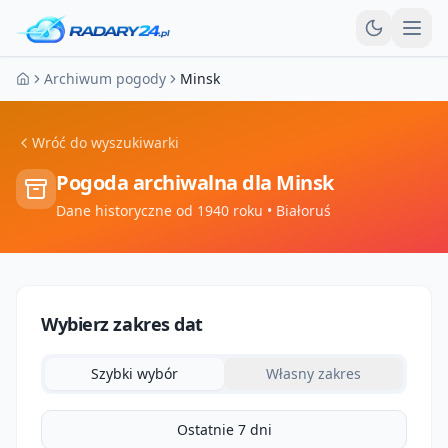
Otw
Archiwum pogody
Minsk
Strona główna
Wróć do wyszukiwarki
Pogoda archiwalna dla
Minsk
Dane historyczne od 1940 roku
• Białoruś
Wybierz zakres dat
Szybki wybór
Własny zakres
Ostatnie 7 dni