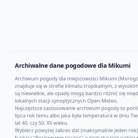
Archiwalne dane pogodowe dla
Mikumi
Archiwum pogody dla miejscowości Mikumi (Morogoro, 
znajduje się w strefie klimatu tropikalnym, z wyso
są niewielkie, ale opady mogą bardzo różnić się mi
lokalnych stacji synoptycznych Open-Meteo.
Najczęstsze zastosowanie archiwum pogody to porówn
lipca rok temu albo jaka była temperatura w dniu Tw
lat 40. czy 50. XX wieku.
Wybierz powyżej zakres dat (maksymalnie jeden rok
funkcja "Porównanie roczne" automatycznie pobiera d