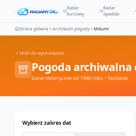
Radar
Radar
burzowy
opadów
Strona główna
Archiwum pogody
Mikumi
Wróć do wyszukiwarki
Pogoda archiwalna 
Dane historyczne od 1940 roku
• Tanzania
Wybierz zakres dat