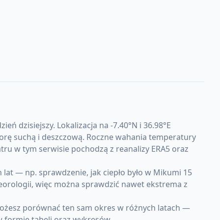
 dzisiejszy. Lokalizacja na -7.40°N i 36.98°E
 porę suchą i deszczową. Roczne wahania temperatury
tru w tym serwisie pochodzą z reanalizy ERA5 oraz
at — np. sprawdzenie, jak ciepło było w Mikumi 15
teorologii, więc można sprawdzić nawet ekstrema z
Możesz porównać ten sam okres w różnych latach —
w formie tabeli oraz wykresów.