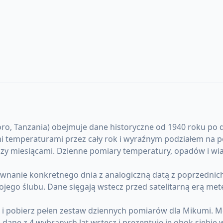
Tanzania) obejmuje dane historyczne od 1940 roku po dzień
kimi temperaturami przez cały rok i wyraźnym podziałem na
ędzy miesiącami. Dzienne pomiary temperatury, opadów i wia
anie konkretnego dnia z analogiczną datą z poprzednich l
ojego ślubu. Dane sięgają wstecz przed satelitarną erą me
) i pobierz pełen zestaw dziennych pomiarów dla Mikumi. 
ane z 4 wybranych lat wstecz i prezentuje je obok siebie 