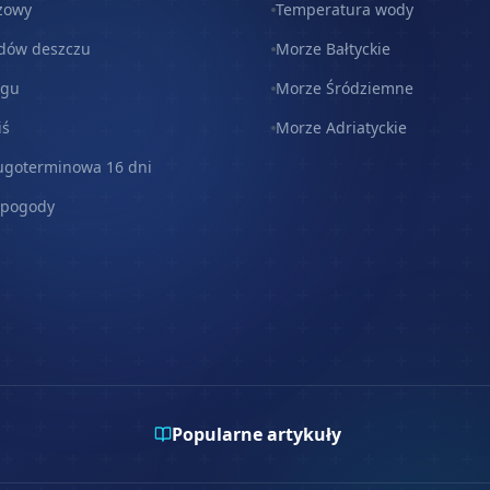
zowy
Temperatura wody
dów deszczu
Morze Bałtyckie
egu
Morze Śródziemne
iś
Morze Adriatyckie
ugoterminowa 16 dni
 pogody
Popularne artykuły