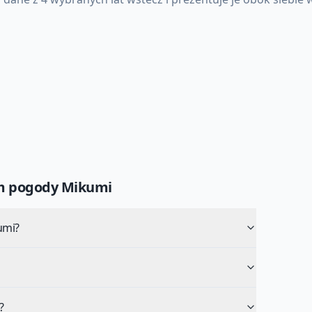
um pogody
Mikumi
umi?
?