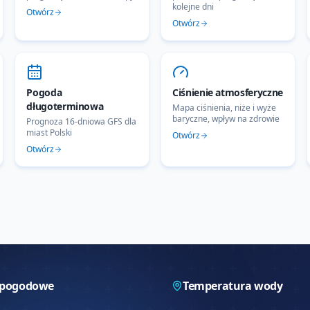
kolejne dni
Otwórz
Otwórz
Pogoda
Ciśnienie atmosferyczne
długoterminowa
Mapa ciśnienia, niże i wyże
baryczne, wpływ na zdrowie
Prognoza 16-dniowa GFS dla
miast Polski
Otwórz
Otwórz
 pogodowe
Temperatura wody