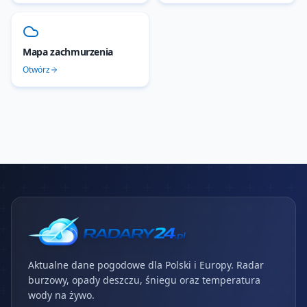
Mapa zachmurzenia
Otwórz
Aktualne dane pogodowe dla Polski i Europy. Radar
burzowy, opady deszczu, śniegu oraz temperatura
wody na żywo.