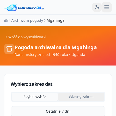
Otw
Archiwum pogody
Mgahinga
Strona główna
Wróć do wyszukiwarki
Pogoda archiwalna dla
Mgahinga
Dane historyczne od 1940 roku
• Uganda
Wybierz zakres dat
Szybki wybór
Własny zakres
Ostatnie 7 dni