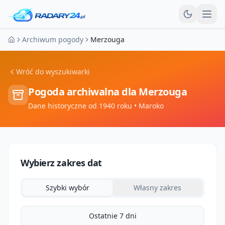
Otw
Archiwum pogody
Merzouga
Strona główna
Wróć do wyszukiwarki
Pogoda archiwalna dla
Merzouga
Dane historyczne od 1940 roku
• Maroko
Wybierz zakres dat
Szybki wybór
Własny zakres
Ostatnie 7 dni