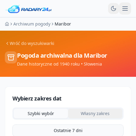
Otw
Archiwum pogody
Maribor
Strona główna
Wróć do wyszukiwarki
Pogoda archiwalna dla
Maribor
Dane historyczne od 1940 roku
• Słowenia
Wybierz zakres dat
Szybki wybór
Własny zakres
Ostatnie 7 dni