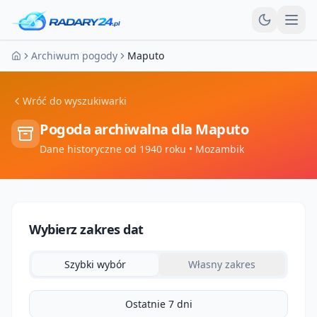
Otw
Archiwum pogody
Maputo
Strona główna
Wróć do wyszukiwarki
Pogoda archiwalna dla
Maputo
Dane historyczne od 1940 roku
• Mozambik
Wybierz zakres dat
Szybki wybór
Własny zakres
Ostatnie 7 dni