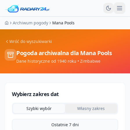
Otw
Archiwum pogody
Mana Pools
Strona główna
Wróć do wyszukiwarki
Pogoda archiwalna dla
Mana Pools
Dane historyczne od 1940 roku
• Zimbabwe
Wybierz zakres dat
Szybki wybór
Własny zakres
Ostatnie 7 dni