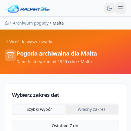
Otw
Archiwum pogody
Malta
Strona główna
Wróć do wyszukiwarki
Pogoda archiwalna dla
Malta
Dane historyczne od 1940 roku
• Malta
Wybierz zakres dat
Szybki wybór
Własny zakres
Ostatnie 7 dni