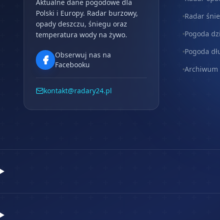
Aktualne dane pogodowe dla
Polski i Europy. Radar burzowy,
Radar śni
opady deszczu, śniegu oraz
Pogoda dz
temperatura wody na żywo.
Pogoda dł
Obserwuj nas na
Facebooku
Archiwum
kontakt@radary24.pl