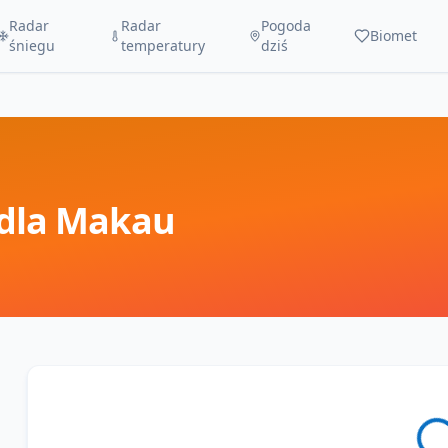
Radar
Radar
Pogoda
Biomet
śniegu
temperatury
dziś
dla
Makau