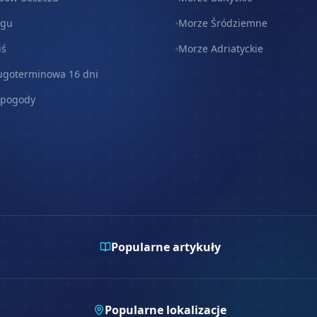
egu
Morze Śródziemne
iś
Morze Adriatyckie
ugoterminowa 16 dni
 pogody
Popularne artykuły
Popularne lokalizacje