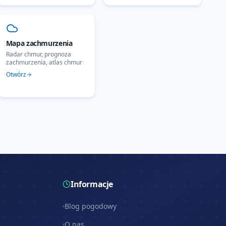
Mapa zachmurzenia
Radar chmur, prognoza
zachmurzenia, atlas chmur
Otwórz
Informacje
Blog pogodowy
O nas