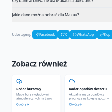
Czy dane archiwalne dla Makau są dokładne?
Jakie dane można pobrać dla Makau?
Udostępnij:
Facebook
X
WhatsApp
Kopi
Zobacz również
Radar burzowy
Radar opadów deszczu
Mapa burz i wyładowań
Aktualna mapa opadów z
atmosferycznych na żywo
prognozą na kolejne godziny
Otwórz
Otwórz