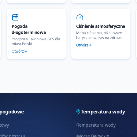
Pogoda
Ciśnienie atmosferyczne
długoterminowa
Mapa ciśnienia, niże i wyże
baryczne, wpływ na zdrowie
Prognoza 16-dniowa GFS dla
miast Polski
Otwórz
Otwórz
 pogodowe
Temperatura wody
zowy
Temperatura wody
dów deszczu
Morze Bałtyckie