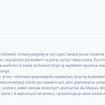
eśledzić zmiany pogody w tej części świata przez ostatnie 
ok i wyraźnym podziałem na porę suchą i deszczową. Roczne
e wartości w bazie archiwum24.pl są wynikiem łączenia rea
logii.
przez rolnictwo (planowanie zasiewów), branżę budowlaną (
okumentacji szkód po nawałnicach albo planowania urlopó
) i pobierz pełen zestaw dziennych pomiarów dla Makau. 
ane z 4 wybranych lat wstecz i prezentuje je obok siebie 