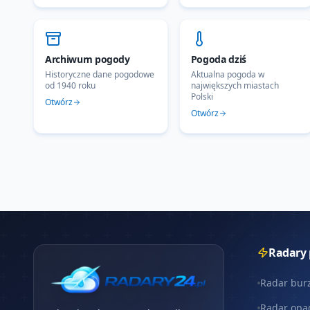
Archiwum pogody
Pogoda dziś
Historyczne dane pogodowe
Aktualna pogoda w
od 1940 roku
największych miastach
Polski
Otwórz
Otwórz
Radary
Radar bur
Radar opa