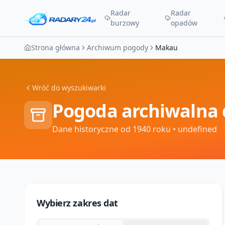
Radar
Radar
burzowy
opadów
Strona główna
Archiwum pogody
Makau
Wróć do wyszukiwarki
Pogoda archiwalna 
Dane historyczne od 1940 roku
• undefined
Wybierz zakres dat