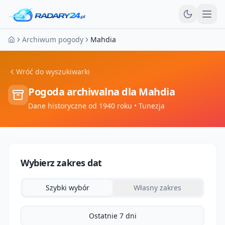
Otw
Archiwum pogody
Mahdia
Strona główna
Wróć do wyszukiwarki
Pogoda archiwalna dla
Mahdia
Dane historyczne od 1940 roku
• Tunezja
Wybierz zakres dat
Szybki wybór
Własny zakres
Ostatnie 7 dni