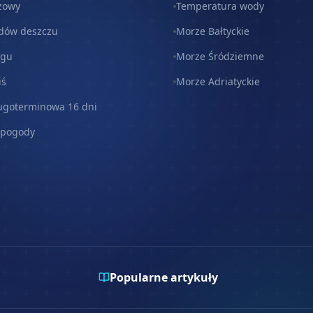
zowy
Temperatura wody
dów deszczu
Morze Bałtyckie
egu
Morze Śródziemne
iś
Morze Adriatyckie
ugoterminowa 16 dni
 pogody
Popularne artykuły