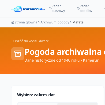
Radar
Radar
burzowy
opadów
Strona główna
Archiwum pogody
Mafate
Wróć do wyszukiwarki
Pogoda archiwalna 
Dane historyczne od 1940 roku
• Kamerun
Wybierz zakres dat