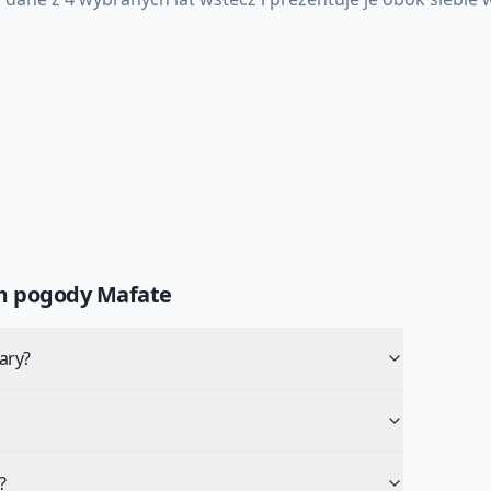
um pogody
Mafate
ary?
?