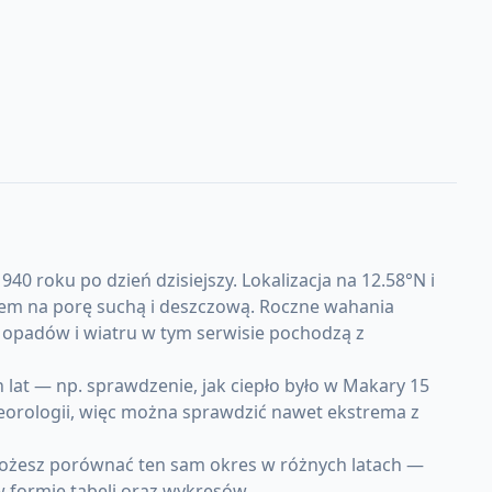
 roku po dzień dzisiejszy. Lokalizacja na 12.58°N i
ałem na porę suchą i deszczową. Roczne wahania
 opadów i wiatru w tym serwisie pochodzą z
at — np. sprawdzenie, jak ciepło było w Makary 15
teorologii, więc można sprawdzić nawet ekstrema z
Możesz porównać ten sam okres w różnych latach —
w formie tabeli oraz wykresów.