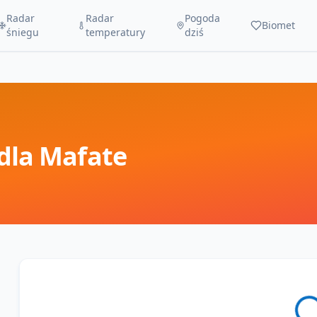
Radar
Radar
Pogoda
Biomet
śniegu
temperatury
dziś
dla
Mafate