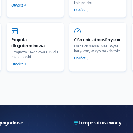
kolejne dni
Otwórz
Otwórz
Pogoda
Ciśnienie atmosferyczne
długoterminowa
Mapa ciśnienia, niże i wyże
baryczne, wpływ na zdrowie
Prognoza 16-dniowa GFS dla
miast Polski
Otwórz
Otwórz
 pogodowe
Temperatura wody