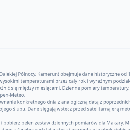
ekiej Północy, Kamerun) obejmuje dane historyczne od 1940
 z wysokimi temperaturami przez cały rok i wyraźnym podzi
óżnić się między miesiącami. Dzienne pomiary temperatury,
 Open-Meteo.
anie konkretnego dnia z analogiczną datą z poprzednich l
ojego ślubu. Dane sięgają wstecz przed satelitarną erą me
) i pobierz pełen zestaw dziennych pomiarów dla Makary. 
ane z 4 wybranych lat wstecz i prezentuje je obok siebie 