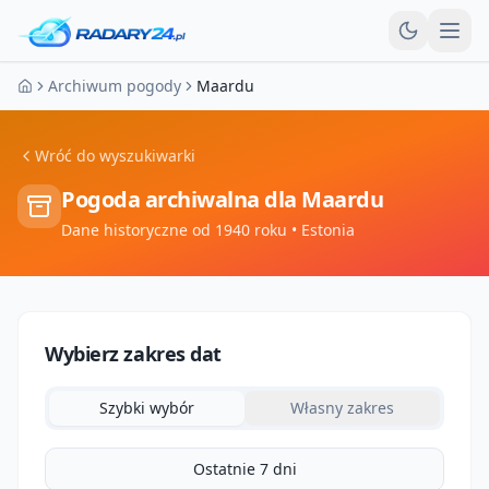
Otw
Archiwum pogody
Maardu
Strona główna
Wróć do wyszukiwarki
Pogoda archiwalna dla
Maardu
Dane historyczne od 1940 roku
• Estonia
Wybierz zakres dat
Szybki wybór
Własny zakres
Ostatnie 7 dni