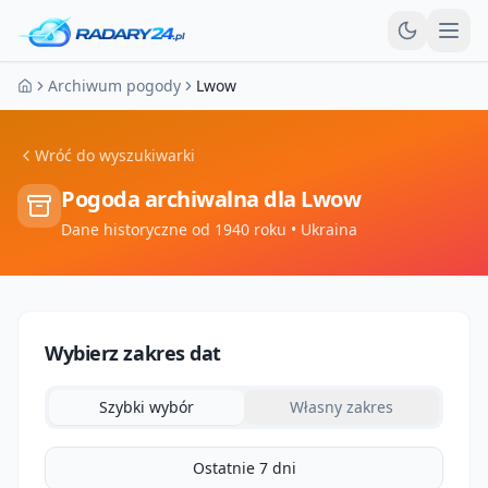
Otw
Archiwum pogody
Lwow
Strona główna
Wróć do wyszukiwarki
Pogoda archiwalna dla
Lwow
Dane historyczne od 1940 roku
• Ukraina
Wybierz zakres dat
Szybki wybór
Własny zakres
Ostatnie 7 dni