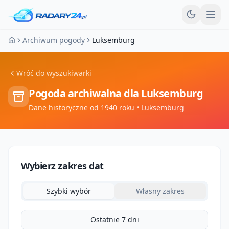
Otw
Archiwum pogody
Luksemburg
Strona główna
Wróć do wyszukiwarki
Pogoda archiwalna dla
Luksemburg
Dane historyczne od 1940 roku
• Luksemburg
Wybierz zakres dat
Szybki wybór
Własny zakres
Ostatnie 7 dni