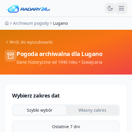
Otw
Archiwum pogody
Lugano
Strona główna
Wróć do wyszukiwarki
Pogoda archiwalna dla
Lugano
Dane historyczne od 1940 roku
• Szwajcaria
Wybierz zakres dat
Szybki wybór
Własny zakres
Ostatnie 7 dni