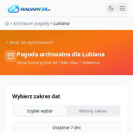
Otw
Archiwum pogody
Lublana
Strona główna
Wróć do wyszukiwarki
Pogoda archiwalna dla
Lublana
Dane historyczne od 1940 roku
• Słowenia
Wybierz zakres dat
Szybki wybór
Własny zakres
Ostatnie 7 dni