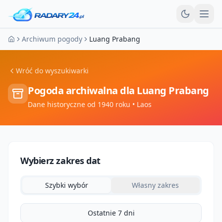
Otw
Archiwum pogody
Luang Prabang
Strona główna
Wróć do wyszukiwarki
Pogoda archiwalna dla
Luang Prabang
Dane historyczne od 1940 roku
• Laos
Wybierz zakres dat
Szybki wybór
Własny zakres
Ostatnie 7 dni