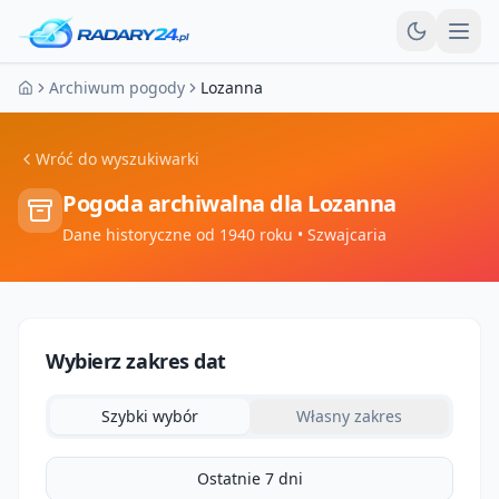
Otw
Archiwum pogody
Lozanna
Strona główna
Wróć do wyszukiwarki
Pogoda archiwalna dla
Lozanna
Dane historyczne od 1940 roku
• Szwajcaria
Wybierz zakres dat
Szybki wybór
Własny zakres
Ostatnie 7 dni