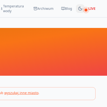
Temperatura
Archiwum
Blog
LIVE
Na żywo
wody
ub
wyszukaj inne miasto
.