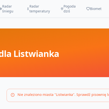
Radar
Radar
Pogoda
Biomet
śniegu
temperatury
dziś
dla
Listwianka
Nie znaleziono miasta "
Listwianka
". Sprawdź pisownię l