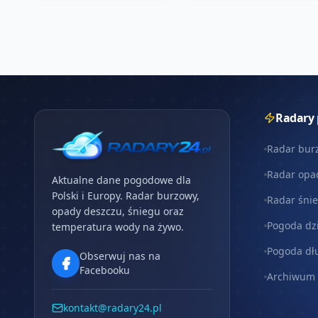
Radary
Radar bur
Radar opa
Aktualne dane pogodowe dla
Polski i Europy. Radar burzowy,
Radar śni
opady deszczu, śniegu oraz
Pogoda dz
temperatura wody na żywo.
Pogoda dł
Obserwuj nas na
Facebooku
Archiwum
kontakt@radary24.pl