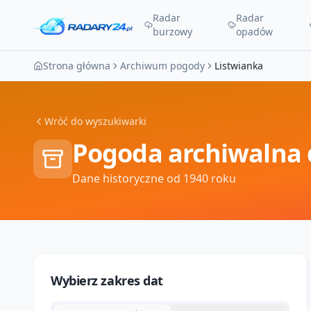
Radar
Radar
burzowy
opadów
Strona główna
Archiwum pogody
Listwianka
Wróć do wyszukiwarki
Pogoda archiwalna 
Dane historyczne od 1940 roku
Wybierz zakres dat