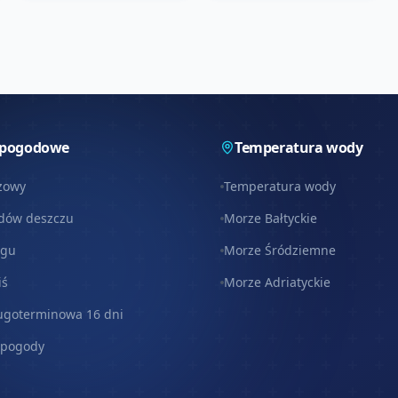
 pogodowe
Temperatura wody
zowy
Temperatura wody
dów deszczu
Morze Bałtyckie
egu
Morze Śródziemne
iś
Morze Adriatyckie
ugoterminowa 16 dni
 pogody