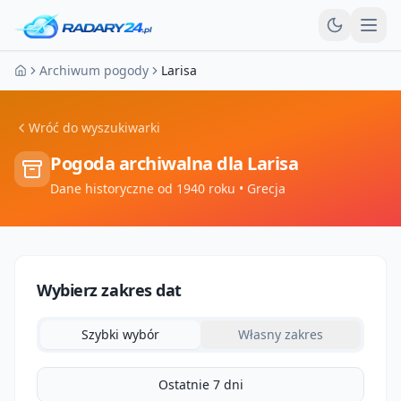
Otw
Archiwum pogody
Larisa
Strona główna
Wróć do wyszukiwarki
Pogoda archiwalna dla
Larisa
Dane historyczne od 1940 roku
• Grecja
Wybierz zakres dat
Szybki wybór
Własny zakres
Ostatnie 7 dni