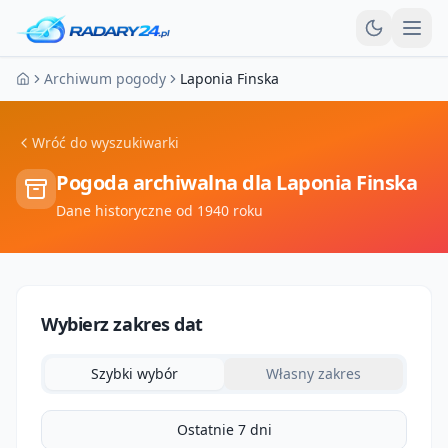
Otw
Archiwum pogody
Laponia Finska
Strona główna
Wróć do wyszukiwarki
Pogoda archiwalna dla
Laponia Finska
Dane historyczne od 1940 roku
Wybierz zakres dat
Szybki wybór
Własny zakres
Ostatnie 7 dni