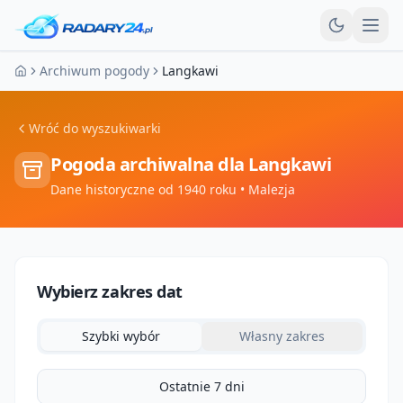
Otw
Archiwum pogody
Langkawi
Strona główna
Wróć do wyszukiwarki
Pogoda archiwalna dla
Langkawi
Dane historyczne od 1940 roku
• Malezja
Wybierz zakres dat
Szybki wybór
Własny zakres
Ostatnie 7 dni