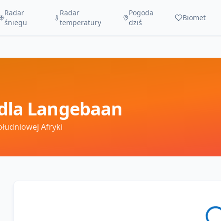
Radar
Radar
Pogoda
Biomet
śniegu
temperatury
dziś
dla
Langebaan
ołudniowej Afryki