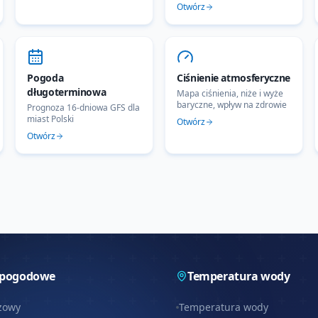
Otwórz
Pogoda
Ciśnienie atmosferyczne
długoterminowa
Mapa ciśnienia, niże i wyże
baryczne, wpływ na zdrowie
Prognoza 16-dniowa GFS dla
miast Polski
Otwórz
Otwórz
 pogodowe
Temperatura wody
zowy
Temperatura wody