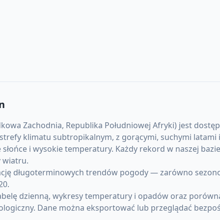
n
owa Zachodnia, Republika Południowej Afryki) jest dostępn
do strefy klimatu subtropikalnym, z gorącymi, suchymi lata
 słońce i wysokie temperatury. Każdy rekord w naszej bazi
wiatru.
cję długoterminowych trendów pogody — zarówno sezonowyc
20.
abelę dzienną, wykresy temperatury i opadów oraz porówna
ologiczny. Dane można eksportować lub przeglądać bezpoś