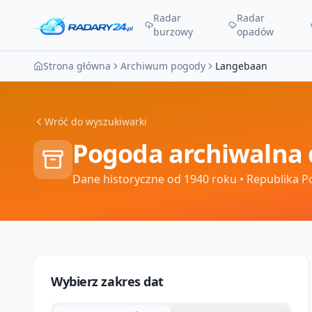
Radar
Radar
burzowy
opadów
Strona główna
Archiwum pogody
Langebaan
Wróć do wyszukiwarki
Pogoda archiwalna 
Dane historyczne od 1940 roku
• Republika P
Wybierz zakres dat