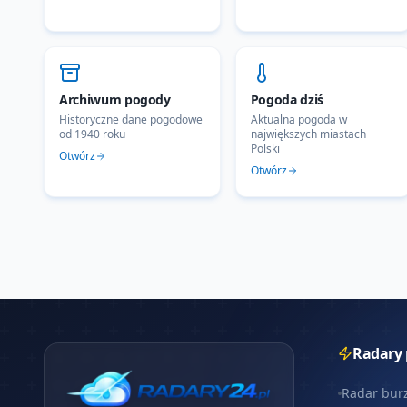
Archiwum pogody
Pogoda dziś
Historyczne dane pogodowe
Aktualna pogoda w
od 1940 roku
największych miastach
Polski
Otwórz
Otwórz
Radary
Radar bur