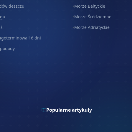
dów deszczu
Morze Bałtyckie
egu
Morze Śródziemne
iś
Morze Adriatyckie
ugoterminowa 16 dni
 pogody
Popularne artykuły