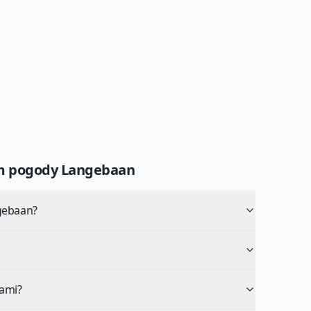
um pogody
Langebaan
gebaan?
ami?