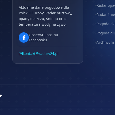
Radar opa
Aktualne dane pogodowe dla
Polski i Europy. Radar burzowy,
Radar śni
opady deszczu, śniegu oraz
Pogoda dz
temperatura wody na żywo.
Pogoda dł
Obserwuj nas na
Facebooku
Archiwum
kontakt@radary24.pl