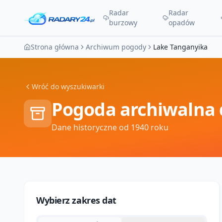
Radar
Radar
burzowy
opadów
Strona główna
Archiwum pogody
Lake Tanganyika
Wróć do wyszukiwarki
Pogoda archiwalna 
Dane historyczne od 1940 roku
Wybierz zakres dat