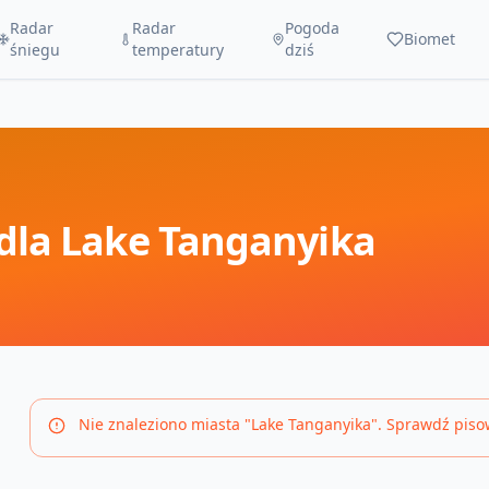
Radar
Radar
Pogoda
Biomet
śniegu
temperatury
dziś
dla
Lake Tanganyika
Nie znaleziono miasta "
Lake Tanganyika
". Sprawdź piso