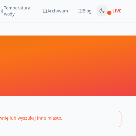
Temperatura
Archiwum
Blog
LIVE
Na żywo
wody
wnię lub
wyszukaj inne miasto
.