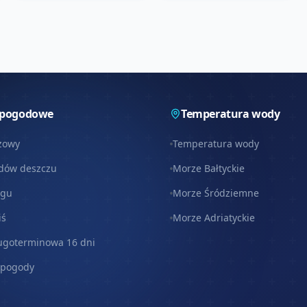
 pogodowe
Temperatura wody
zowy
Temperatura wody
dów deszczu
Morze Bałtyckie
egu
Morze Śródziemne
iś
Morze Adriatyckie
ugoterminowa 16 dni
 pogody