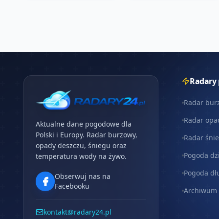
Radary
Radar bur
Radar opa
Aktualne dane pogodowe dla
Polski i Europy. Radar burzowy,
Radar śni
opady deszczu, śniegu oraz
Pogoda dz
temperatura wody na żywo.
Pogoda dł
Obserwuj nas na
Facebooku
Archiwum
kontakt@radary24.pl