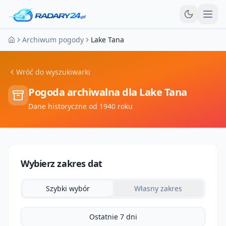
Otw
Archiwum pogody
Lake Tana
Strona główna
Wróć do wyszukiwarki
Pogoda archiwalna dla
Lake Tana
Dane historyczne od 1940 roku
Wybierz zakres dat
Szybki wybór
Własny zakres
Ostatnie 7 dni