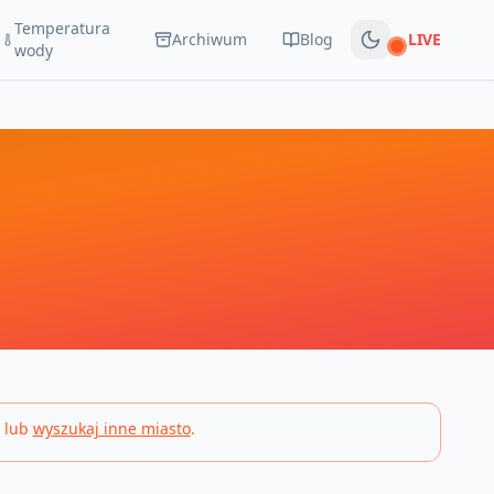
Temperatura
Archiwum
Blog
LIVE
Na żywo
wody
 lub
wyszukaj inne miasto
.