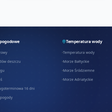
 pogodowe
Temperatura wody
zowy
Temperatura wody
dów deszczu
Morze Bałtyckie
egu
Morze Śródziemne
iś
Morze Adriatyckie
ugoterminowa 16 dni
 pogody