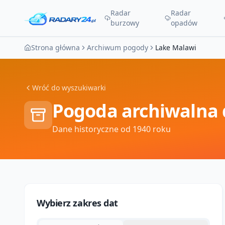
Radar
Radar
burzowy
opadów
Strona główna
Archiwum pogody
Lake Malawi
Wróć do wyszukiwarki
Pogoda archiwalna 
Dane historyczne od 1940 roku
Wybierz zakres dat