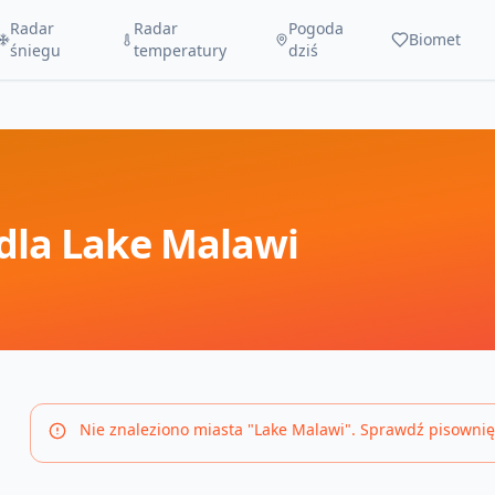
Radar
Radar
Pogoda
Biomet
śniegu
temperatury
dziś
dla
Lake Malawi
Nie znaleziono miasta "
Lake Malawi
". Sprawdź pisownię