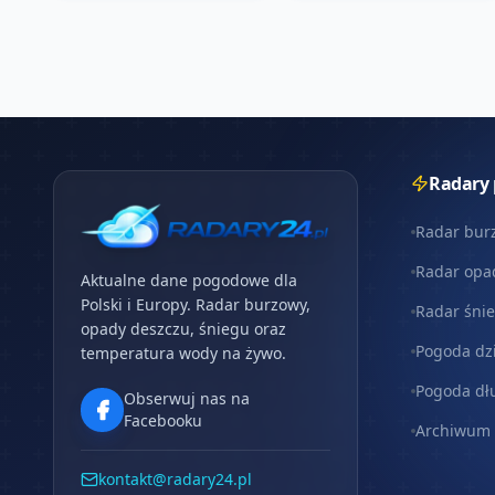
Radary
Radar bur
Radar opa
Aktualne dane pogodowe dla
Polski i Europy. Radar burzowy,
Radar śni
opady deszczu, śniegu oraz
Pogoda dz
temperatura wody na żywo.
Pogoda dł
Obserwuj nas na
Facebooku
Archiwum
kontakt@radary24.pl