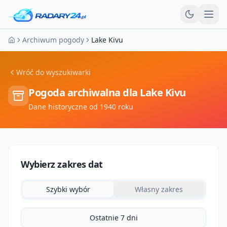
Otw
Archiwum pogody
Lake Kivu
Strona główna
Wróć do wyszukiwarki
Pogoda archiwalna dla
Lake Kivu
Dane historyczne od 1940 roku
Wybierz zakres dat
Szybki wybór
Własny zakres
Ostatnie 7 dni