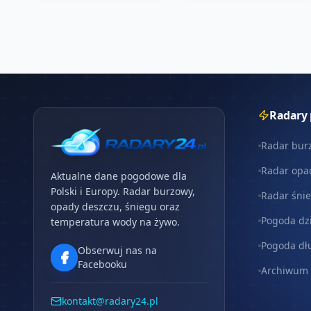
Radary
Radar bur
Radar opa
Aktualne dane pogodowe dla
Polski i Europy. Radar burzowy,
Radar śni
opady deszczu, śniegu oraz
Pogoda dz
temperatura wody na żywo.
Pogoda dł
Obserwuj nas na
Facebooku
Archiwum
kontakt@radary24.pl