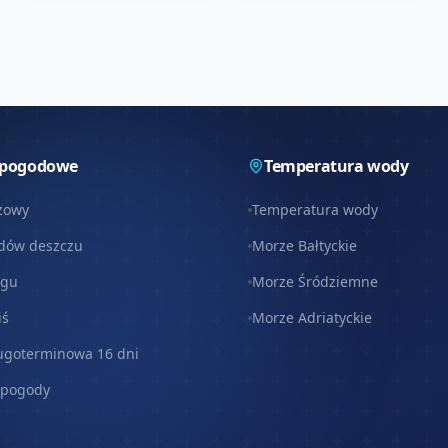
 pogodowe
Temperatura wody
zowy
Temperatura wody
dów deszczu
Morze Bałtyckie
egu
Morze Śródziemne
iś
Morze Adriatyckie
ugoterminowa 16 dni
 pogody