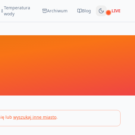
Temperatura
Archiwum
Blog
LIVE
Na żywo
wody
ię lub
wyszukaj inne miasto
.