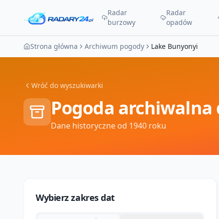
Radar
Radar
burzowy
opadów
Strona główna
Archiwum pogody
Lake Bunyonyi
Wróć do wyszukiwarki
Pogoda archiwalna 
Dane historyczne od 1940 roku
Wybierz zakres dat