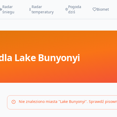
Radar
Radar
Pogoda
Biomet
śniegu
temperatury
dziś
dla
Lake Bunyonyi
Nie znaleziono miasta "
Lake Bunyonyi
". Sprawdź pisown