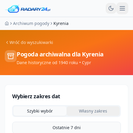
Otw
Archiwum pogody
Kyrenia
Strona główna
Wróć do wyszukiwarki
Pogoda archiwalna dla
Kyrenia
Dane historyczne od 1940 roku
• Cypr
Wybierz zakres dat
Szybki wybór
Własny zakres
Ostatnie 7 dni