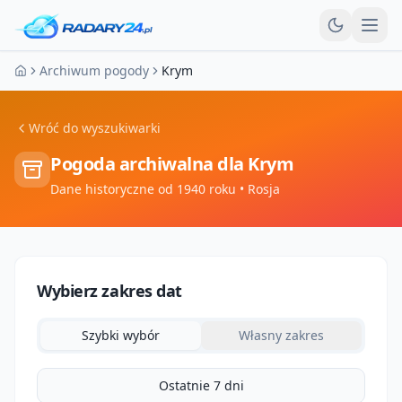
Otw
Archiwum pogody
Krym
Strona główna
Wróć do wyszukiwarki
Pogoda archiwalna dla
Krym
Dane historyczne od 1940 roku
• Rosja
Wybierz zakres dat
Szybki wybór
Własny zakres
Ostatnie 7 dni