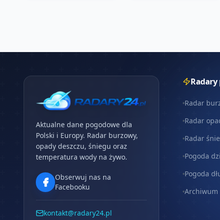
Radary
Radar bur
Radar opa
Aktualne dane pogodowe dla
Polski i Europy. Radar burzowy,
Radar śni
opady deszczu, śniegu oraz
Pogoda dz
temperatura wody na żywo.
Pogoda dł
Obserwuj nas na
Facebooku
Archiwum
kontakt@radary24.pl