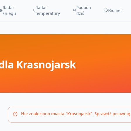
Radar
Radar
Pogoda
Biomet
śniegu
temperatury
dziś
dla
Krasnojarsk
Nie znaleziono miasta "
Krasnojarsk
". Sprawdź pisownię