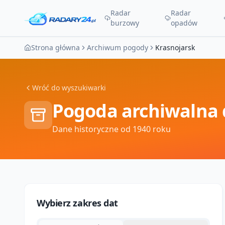
Radar
Radar
burzowy
opadów
Strona główna
Archiwum pogody
Krasnojarsk
Wróć do wyszukiwarki
Pogoda archiwalna 
Dane historyczne od 1940 roku
Wybierz zakres dat