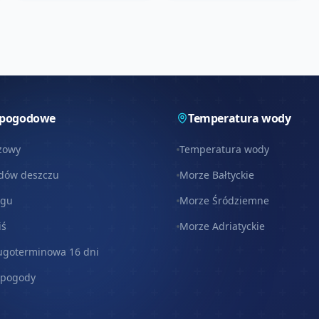
 pogodowe
Temperatura wody
zowy
Temperatura wody
dów deszczu
Morze Bałtyckie
egu
Morze Śródziemne
iś
Morze Adriatyckie
ugoterminowa 16 dni
 pogody