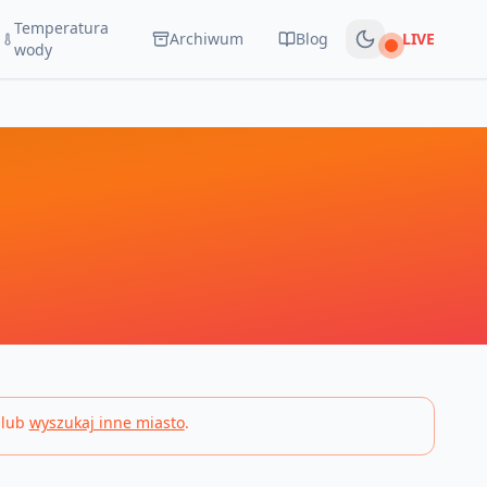
Temperatura
Archiwum
Blog
LIVE
Na żywo
wody
 lub
wyszukaj inne miasto
.