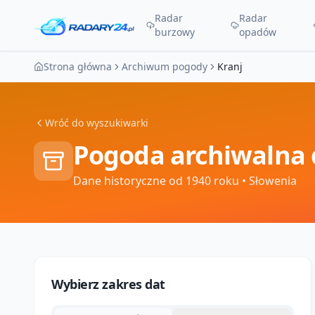
Radar
Radar
burzowy
opadów
Strona główna
Archiwum pogody
Kranj
Wróć do wyszukiwarki
Pogoda archiwalna 
Dane historyczne od 1940 roku
• Słowenia
Wybierz zakres dat