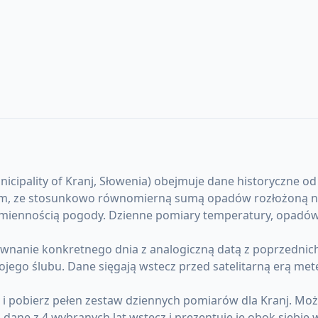
ipality of Kranj, Słowenia) obejmuje dane historyczne od 1
nym, ze stosunkowo równomierną sumą opadów rozłożoną na 
 zmiennością pogody. Dzienne pomiary temperatury, opadów 
anie konkretnego dnia z analogiczną datą z poprzednich l
ojego ślubu. Dane sięgają wstecz przed satelitarną erą me
) i pobierz pełen zestaw dziennych pomiarów dla Kranj. M
ane z 4 wybranych lat wstecz i prezentuje je obok siebie 