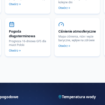
kolejne dni
Otwórz
Otwórz
Pogoda
Ciśnienie atmosferyczne
długoterminowa
Mapa ciśnienia, niże i wyże
baryczne, wpływ na zdrowie
Prognoza 16-dniowa GFS dla
miast Polski
Otwórz
Otwórz
 pogodowe
Temperatura wody