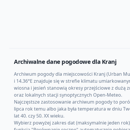
Archiwalne dane pogodowe dla
Kranj
Archiwum pogody dla miejscowości Kranj (Urban Munic
i 14.36°E znajduje się w strefie klimatu umiarkowa
wiosna i jesień stanowią okresy przejściowe z dużą
oraz lokalnych stacji synoptycznych Open-Meteo.
Najczęstsze zastosowanie archiwum pogody to porówn
lipca rok temu albo jaka była temperatura w dniu Tw
lat 40. czy 50. XX wieku.
Wybierz powyżej zakres dat (maksymalnie jeden rok
funkcja "Porównanie roczne" automatycznie pobiera d