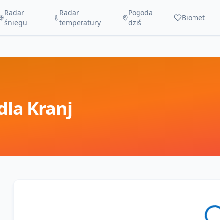
Radar
Radar
Pogoda
Biomet
śniegu
temperatury
dziś
dla
Kranj