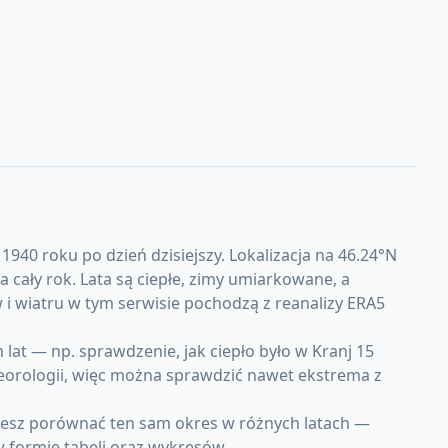
940 roku po dzień dzisiejszy. Lokalizacja na 46.24°N
cały rok. Lata są ciepłe, zimy umiarkowane, a
i wiatru w tym serwisie pochodzą z reanalizy ERA5
at — np. sprawdzenie, jak ciepło było w Kranj 15
teorologii, więc można sprawdzić nawet ekstrema z
ożesz porównać ten sam okres w różnych latach —
w formie tabeli oraz wykresów.