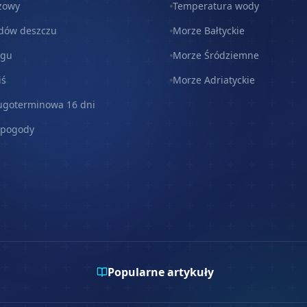
zowy
Temperatura wody
dów deszczu
Morze Bałtyckie
egu
Morze Śródziemne
iś
Morze Adriatyckie
ugoterminowa 16 dni
 pogody
Popularne artykuły