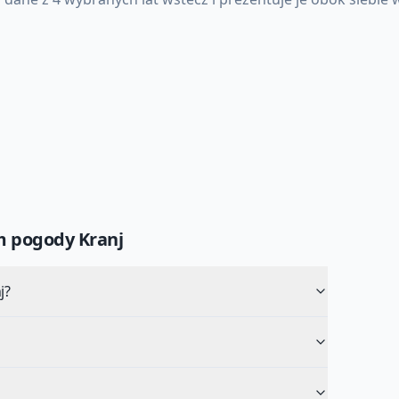
um pogody
Kranj
j?