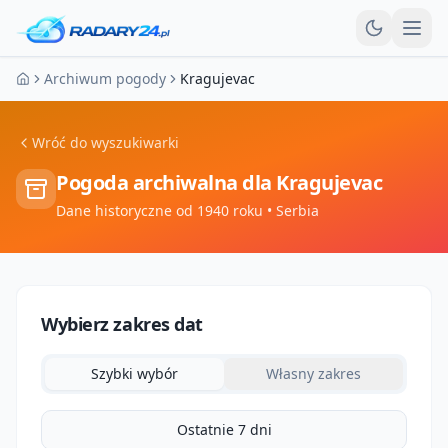
Otw
Archiwum pogody
Kragujevac
Strona główna
Wróć do wyszukiwarki
Pogoda archiwalna dla
Kragujevac
Dane historyczne od 1940 roku
• Serbia
Wybierz zakres dat
Szybki wybór
Własny zakres
Ostatnie 7 dni