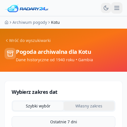
Otw
Archiwum pogody
Kotu
Strona główna
Wróć do wyszukiwarki
Pogoda archiwalna dla
Kotu
Dane historyczne od 1940 roku
• Gambia
Wybierz zakres dat
Szybki wybór
Własny zakres
Ostatnie 7 dni