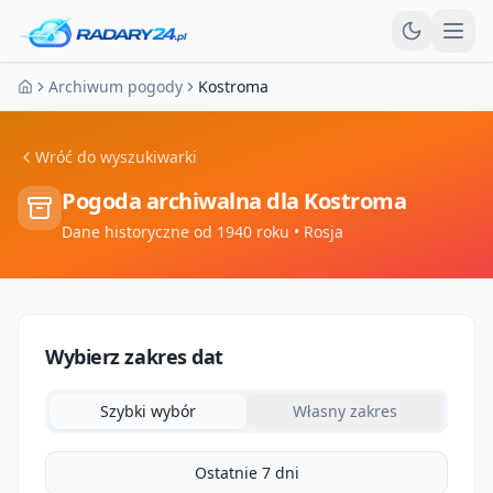
Otw
Archiwum pogody
Kostroma
Strona główna
Wróć do wyszukiwarki
Pogoda archiwalna dla
Kostroma
Dane historyczne od 1940 roku
• Rosja
Wybierz zakres dat
Szybki wybór
Własny zakres
Ostatnie 7 dni