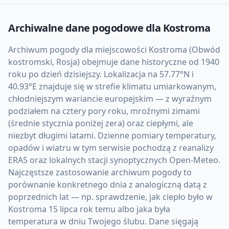
Archiwalne dane pogodowe dla
Kostroma
Archiwum pogody dla miejscowości Kostroma (Obwód
kostromski, Rosja) obejmuje dane historyczne od 1940
roku po dzień dzisiejszy. Lokalizacja na 57.77°N i
40.93°E znajduje się w strefie klimatu umiarkowanym,
chłodniejszym wariancie europejskim — z wyraźnym
podziałem na cztery pory roku, mroźnymi zimami
(średnie stycznia poniżej zera) oraz ciepłymi, ale
niezbyt długimi latami. Dzienne pomiary temperatury,
opadów i wiatru w tym serwisie pochodzą z reanalizy
ERA5 oraz lokalnych stacji synoptycznych Open-Meteo.
Najczęstsze zastosowanie archiwum pogody to
porównanie konkretnego dnia z analogiczną datą z
poprzednich lat — np. sprawdzenie, jak ciepło było w
Kostroma 15 lipca rok temu albo jaka była
temperatura w dniu Twojego ślubu. Dane sięgają