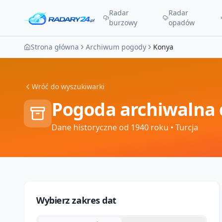
Radar
Radar
burzowy
opadów
Strona główna
Archiwum pogody
Konya
Wróć do wyszukiwarki
Pogoda archiwalna 
Dane historyczne od 1940 roku
• Turcja
Wybierz zakres dat