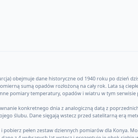
ja) obejmuje dane historyczne od 1940 roku po dzień dzisiej
ierną sumą opadów rozłożoną na cały rok. Lata są ciepłe,
nne pomiary temperatury, opadów i wiatru w tym serwisie p
anie konkretnego dnia z analogiczną datą z poprzednich l
ojego ślubu. Dane sięgają wstecz przed satelitarną erą me
) i pobierz pełen zestaw dziennych pomiarów dla Konya. M
ane z 4 wybranych lat wstecz i prezentuje je obok siebie 