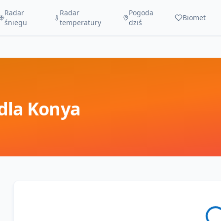
Radar
Radar
Pogoda
Biomet
śniegu
temperatury
dziś
dla
Konya