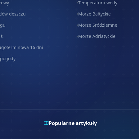
zowy
Temperatura wody
dów deszczu
Morze Bałtyckie
egu
Morze Śródziemne
iś
Morze Adriatyckie
ugoterminowa 16 dni
 pogody
Popularne artykuły