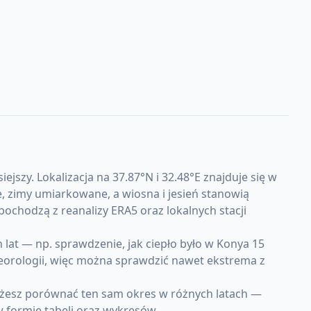
szy. Lokalizacja na 37.87°N i 32.48°E znajduje się w
 zimy umiarkowane, a wiosna i jesień stanowią
ochodzą z reanalizy ERA5 oraz lokalnych stacji
at — np. sprawdzenie, jak ciepło było w Konya 15
teorologii, więc można sprawdzić nawet ekstrema z
ożesz porównać ten sam okres w różnych latach —
w formie tabeli oraz wykresów.