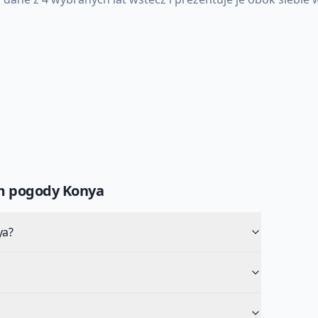
um pogody
Konya
ya?