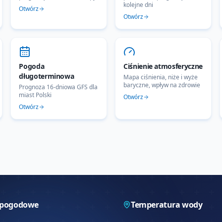
kolejne dni
Otwórz
Otwórz
Pogoda
Ciśnienie atmosferyczne
długoterminowa
Mapa ciśnienia, niże i wyże
baryczne, wpływ na zdrowie
Prognoza 16-dniowa GFS dla
miast Polski
Otwórz
Otwórz
 pogodowe
Temperatura wody