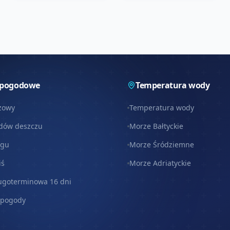
 pogodowe
Temperatura wody
zowy
Temperatura wody
dów deszczu
Morze Bałtyckie
egu
Morze Śródziemne
iś
Morze Adriatyckie
ugoterminowa 16 dni
 pogody