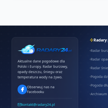
Radary
Radar bur
Radar opa
Aktualne dane pogodowe dla
Polski i Europy. Radar burzowy,
Radar śni
opady deszczu, śniegu oraz
Pogoda dz
temperatura wody na żywo.
Pogoda dł
Obserwuj nas na
Facebooku
Archiwum
kontakt@radary24.pl