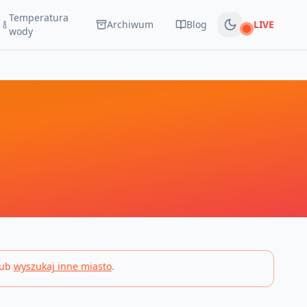
Temperatura
Archiwum
Blog
LIVE
Na żywo
wody
lub
wyszukaj inne miasto
.