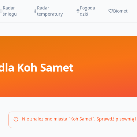
Radar
Radar
Pogoda
Biomet
śniegu
temperatury
dziś
dla
Koh Samet
Nie znaleziono miasta "
Koh Samet
". Sprawdź pisownię 