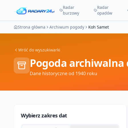
Radar
Radar
burzowy
opadów
Strona główna
Archiwum pogody
Koh Samet
Wróć do wyszukiwarki
Pogoda archiwalna 
Dane historyczne od 1940 roku
Wybierz zakres dat