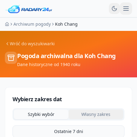
Otw
Archiwum pogody
Koh Chang
Strona główna
Wróć do wyszukiwarki
Pogoda archiwalna dla
Koh Chang
Dane historyczne od 1940 roku
Wybierz zakres dat
Szybki wybór
Własny zakres
Ostatnie 7 dni