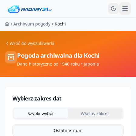
Otw
Archiwum pogody
Kochi
Strona główna
Wróć do wyszukiwarki
Pogoda archiwalna dla
Kochi
Dane historyczne od 1940 roku
• Japonia
Wybierz zakres dat
Szybki wybór
Własny zakres
Ostatnie 7 dni